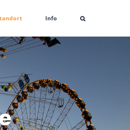
tandort
Info
ne