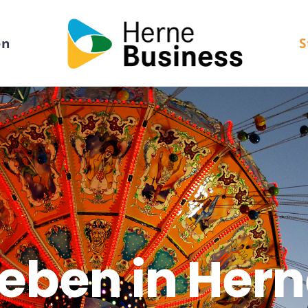
en
S
eben in Her