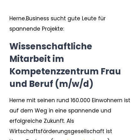
Susanne Stegemann
Herne.Business sucht gute Leute für
Bereichsleitung Gründungs- und
spannende Projekte:
Unternehmensservice
Wissenschaftliche
+49 2323 925 107
stegemann@herne.business
Mitarbeit im
auf Linkedin
Kompetenzzentrum Frau
und Beruf (m/w/d)
Herne mit seinen rund 160.000 Einwohnern ist
auf dem Weg in eine spannende und
erfolgreiche Zukunft. Als
Wirtschaftsförderungsgesellschaft ist