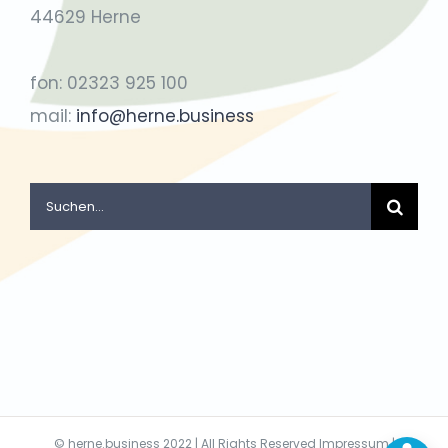
44629 Herne
fon: 02323 925 100
mail:
info@herne.business
Suche
nach:
©
herne.business
2022 | All Rights Reserved
Impressum
|