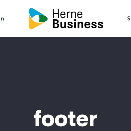
en
S
footer