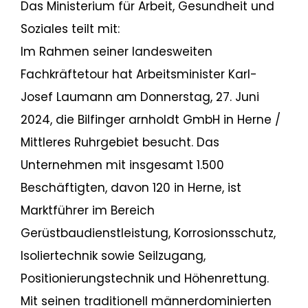
Das Ministerium für Arbeit, Gesundheit und
Mentoring-Programm Mittleres
Soziales teilt mit:
Ruhrgebiet: Projektleitung
Im Rahmen seiner landesweiten
Fachkräftetour hat Arbeitsminister Karl-
+49 2323 925 126
jongenelen@herne.business
Josef Laumann am Donnerstag, 27. Juni
2024, die Bilfinger arnholdt GmbH in Herne /
Mittleres Ruhrgebiet besucht. Das
Unternehmen mit insgesamt 1.500
Beschäftigten, davon 120 in Herne, ist
Marktführer im Bereich
Gerüstbaudienstleistung, Korrosionsschutz,
Isoliertechnik sowie Seilzugang,
Positionierungstechnik und Höhenrettung.
Mit seinen traditionell männerdominierten