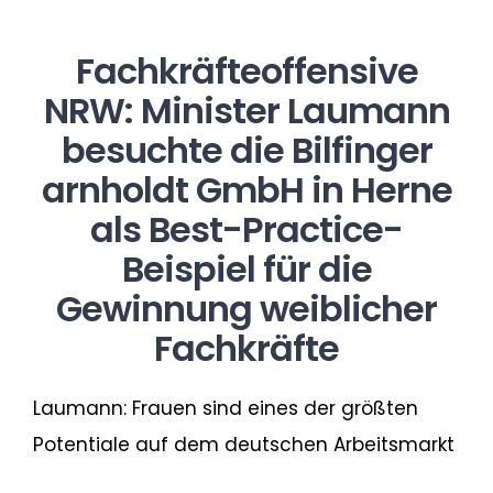
Fachkräfteoffensive
NRW: Minister Laumann
besuchte die Bilfinger
arnholdt GmbH in Herne
als Best-Practice-
Yulia Stevenson
Beispiel für die
Regionalagentur Mittleres
Gewinnung weiblicher
Ruhrgebiet: Leitung |
Fachkräfte
Projektkoordination
+49 2323 925 124
Laumann: Frauen sind eines der größten
stevenson@herne.business
Potentiale auf dem deutschen Arbeitsmarkt
Marja Jongenelen