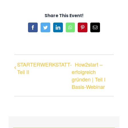
Share This Event!
Facebook
Twitter
LinkedIn
WhatsApp
Pinterest
E-
Mail
STARTERWERKSTATT-
How2start –
Teil II
erfolgreich
gründen | Teil I
Basis-Webinar