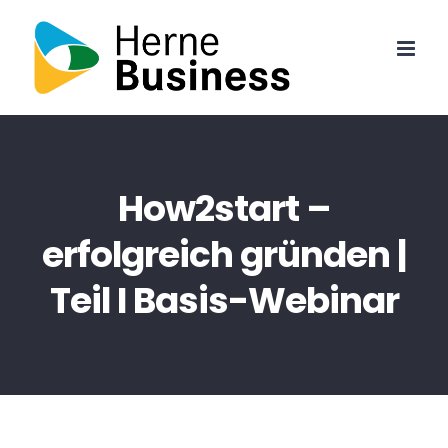
Skip
to
content
How2start –
erfolgreich gründen |
Teil I Basis-Webinar