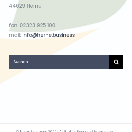
44629 Herne
fon: 02323 925 100
mail:
info@herne.business
Suche
nach:
©
herne.business
2022 | All Rights Reserved
Impressum
|