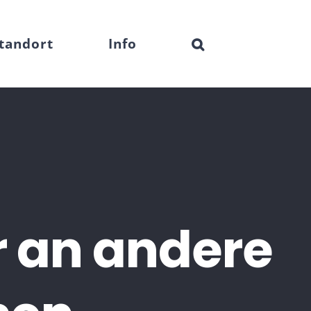
tandort
Info
 an andere