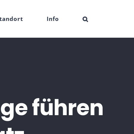
tandort
Info
ge führen