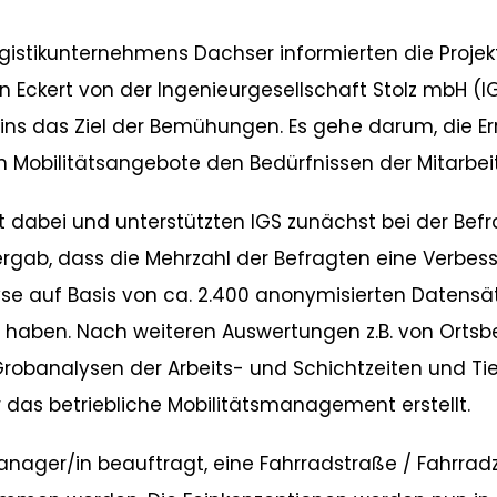
istikunternehmens Dachser informierten die Projekt
ian Eckert von der Ingenieurgesellschaft Stolz mbH (I
mins das Ziel der Bemühungen. Es gehe darum, die E
en Mobilitätsangebote den Bedürfnissen der Mitarb
t dabei und unterstützten IGS zunächst bei der Befr
gab, dass die Mehrzahl der Befragten eine Verbes
 auf Basis von ca. 2.400 anonymisierten Datensätz
km haben. Nach weiteren Auswertungen z.B. von Ort
obanalysen der Arbeits- und Schichtzeiten und Tie
das betriebliche Mobilitätsmanagement erstellt.
manager/in beauftragt, eine Fahrradstraße / Fahrra