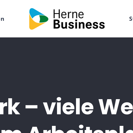
en
S
k – viele We