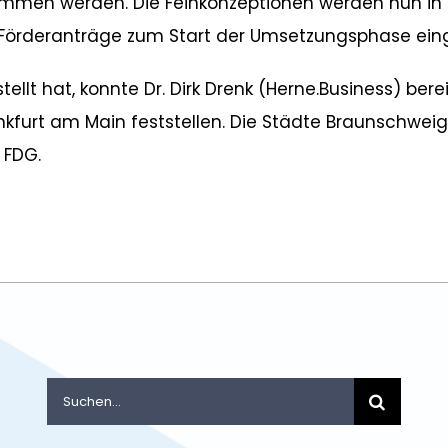
men werden. Die Feinkonzeptionen werden nun in d
Förderanträge zum Start der Umsetzungsphase eing
tellt hat, konnte Dr. Dirk Drenk (Herne.Business) be
kfurt am Main feststellen. Die Städte Braunschwei
 FDG.
Suche
nach: