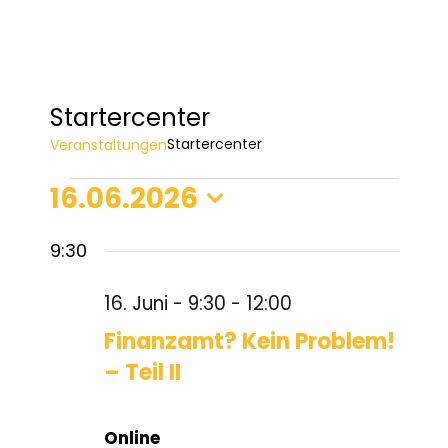
Startercenter
Startercenter
Veranstaltungen
16.06.2026
Veranstaltungen
Datum
für
9:30
wählen.
16.
16. Juni - 9:30
-
12:00
Finanzamt? Kein Problem!
Juni
– Teil II
2026
Online