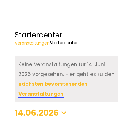
Startercenter
Startercenter
Veranstaltungen
Veranstaltungen
Keine Veranstaltungen für 14. Juni
für
2026 vorgesehen. Hier geht es zu den
Hinweis
nächsten bevorstehenden
14.
Veranstaltungen
.
Juni
14.06.2026
2026
Datum